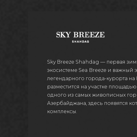
Sky Breeze Shahdag — первая зим
экосистеме Sea Breeze и важный э
легендарного города-курорта на 
разместится на участке площадью
одного из самых живописных го
Азербайджана, здесь появятся ко
комплексы.