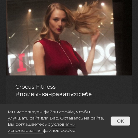
Crocus Fitness
#привычканравитьсясебе
Мы используем файлы cookie, чтобы
Оставаясь на сайте, вы соглашаетесь на
улучшать сайт для Вас. Оставаясь на сайте,
OK
OK
использование файлов cookie и на
Вы соглашаетесь с
условиями
обработку
использования
персональных данных
файлов cookie.
.