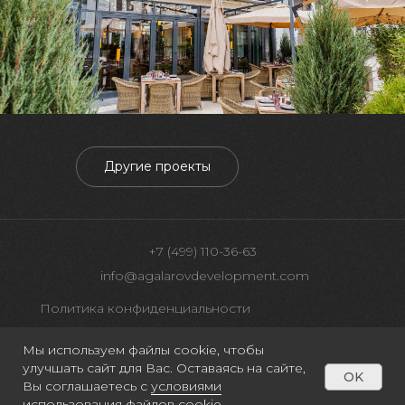
Другие проекты
+7 (499) 110-36-63
info@agalarovdevelopment.com
Политика конфиденциальности
Согласие пользователя сайта на обработку
Мы используем файлы cookie, чтобы
персональных данных
Оставаясь на сайте, вы соглашаетесь на
улучшать сайт для Вас. Оставаясь на сайте,
OK
OK
использование файлов cookie и на
Вы соглашаетесь с
условиями
© 2025 Agalarov Development
обработку
использования
персональных данных
файлов cookie.
.