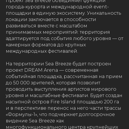
Проект Sea Breeze объединяет функции
города-курорта и международной event-
площадки в единую экосистему. Уникальность
локации заключается в способности
развиваться вместе с масштабом
принимаемых мероприятий: территория
адаптируется под события любого уровня — от
камерных форматов до крупных
международных фестивалей.
На территории Sea Breeze будет построен
проект DREAM Arena — современная
событийная площадка, рассчитанная на прием
до 50 000 зрителей, которая позволит
проводить выступления артистов мирового
уровня и масштабные фестивали. Будет создан
насыпной остров Fire Island площадью 200 га
и в перспективе перенос на него части трассы
«Формулы-1», что подчеркнет долгосрочное
видение Sea Breeze как
многофункционального центра крупнейших